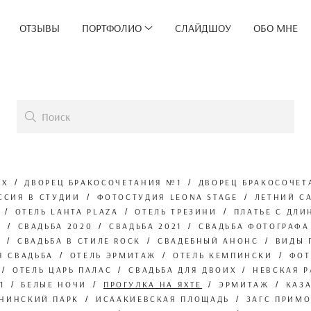
ОТЗЫВЫ
ПОРТФОЛИО
СЛАЙДШОУ
ОБО МНЕ
ЫХ
ДВОРЕЦ БРАКОСОЧЕТАНИЯ №1
ДВОРЕЦ БРАКОСОЧЕТ
ССИЯ В СТУДИИ
ФОТОСТУДИЯ LEONA STAGE
ЛЕТНИЙ С
ОТЕЛЬ LAHTA PLAZA
ОТЕЛЬ ТРЕЗИНИ
ПЛАТЬЕ С ДЛ
Е
СВАДЬБА 2020
СВАДЬБА 2021
СВАДЬБА ФОТОГРАФА
Б
СВАДЬБА В СТИЛЕ ROCK
СВАДЕБНЫЙ АНОНС
ВИДЫ 
Я СВАДЬБА
ОТЕЛЬ ЭРМИТАЖ
ОТЕЛЬ КЕМПИНСКИ
ФОТ
ОТЕЛЬ ЦАРЬ ПАЛАС
СВАДЬБА ДЛЯ ДВОИХ
НЕВСКАЯ 
Л
БЕЛЫЕ НОЧИ
ПРОГУЛКА НА ЯХТЕ
ЭРМИТАЖ
КАЗ
ИНИНСКИЙ ПАРК
ИСААКИЕВСКАЯ ПЛОЩАДЬ
ЗАГС ПРИМ