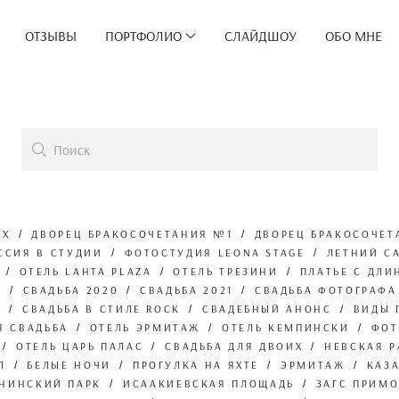
ОТЗЫВЫ
ПОРТФОЛИО
СЛАЙДШОУ
ОБО МНЕ
ЫХ
ДВОРЕЦ БРАКОСОЧЕТАНИЯ №1
ДВОРЕЦ БРАКОСОЧЕТ
ССИЯ В СТУДИИ
ФОТОСТУДИЯ LEONA STAGE
ЛЕТНИЙ С
ОТЕЛЬ LAHTA PLAZA
ОТЕЛЬ ТРЕЗИНИ
ПЛАТЬЕ С ДЛ
Е
СВАДЬБА 2020
СВАДЬБА 2021
СВАДЬБА ФОТОГРАФА
Б
СВАДЬБА В СТИЛЕ ROCK
СВАДЕБНЫЙ АНОНС
ВИДЫ 
Я СВАДЬБА
ОТЕЛЬ ЭРМИТАЖ
ОТЕЛЬ КЕМПИНСКИ
ФОТ
ОТЕЛЬ ЦАРЬ ПАЛАС
СВАДЬБА ДЛЯ ДВОИХ
НЕВСКАЯ 
Л
БЕЛЫЕ НОЧИ
ПРОГУЛКА НА ЯХТЕ
ЭРМИТАЖ
КАЗ
ИНИНСКИЙ ПАРК
ИСААКИЕВСКАЯ ПЛОЩАДЬ
ЗАГС ПРИМ