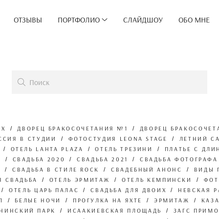
ОТЗЫВЫ
ПОРТФОЛИО
СЛАЙДШОУ
ОБО МНЕ
ЫХ
ДВОРЕЦ БРАКОСОЧЕТАНИЯ №1
ДВОРЕЦ БРАКОСОЧЕТ
ССИЯ В СТУДИИ
ФОТОСТУДИЯ LEONA STAGE
ЛЕТНИЙ С
ОТЕЛЬ LAHTA PLAZA
ОТЕЛЬ ТРЕЗИНИ
ПЛАТЬЕ С ДЛ
Е
СВАДЬБА 2020
СВАДЬБА 2021
СВАДЬБА ФОТОГРАФА
Б
СВАДЬБА В СТИЛЕ ROCK
СВАДЕБНЫЙ АНОНС
ВИДЫ 
Я СВАДЬБА
ОТЕЛЬ ЭРМИТАЖ
ОТЕЛЬ КЕМПИНСКИ
ФОТ
ОТЕЛЬ ЦАРЬ ПАЛАС
СВАДЬБА ДЛЯ ДВОИХ
НЕВСКАЯ 
Л
БЕЛЫЕ НОЧИ
ПРОГУЛКА НА ЯХТЕ
ЭРМИТАЖ
КАЗ
ИНИНСКИЙ ПАРК
ИСААКИЕВСКАЯ ПЛОЩАДЬ
ЗАГС ПРИМ